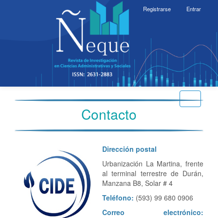
Navegación
Registrarse
Entrar
principal
Contenido
principal
Barra
lateral
Toggle
Contacto
navigati
Dirección postal
Urbanización La Martina, frente
al terminal terrestre de Durán,
Manzana B8, Solar # 4
Teléfono:
(593) 99 680 0906
Correo electrónico: