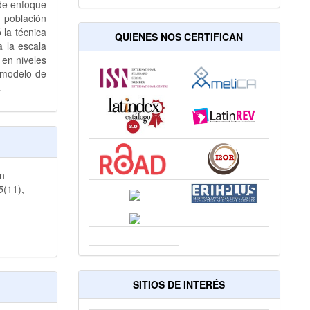
 de enfoque
 población
 la técnica
QUIENES NOS CERTIFICAN
a la escala
 en niveles
 modelo de
.
ón
5
(11),
SITIOS DE INTERÉS