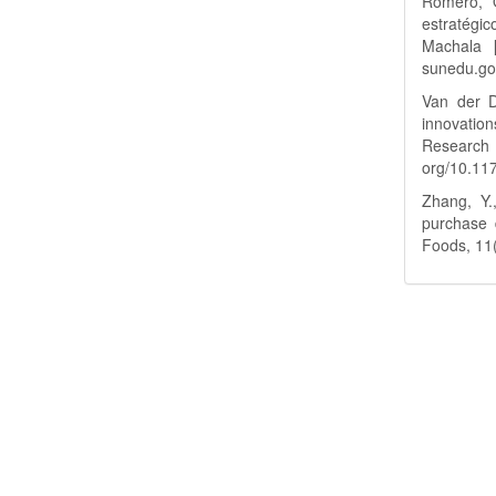
Romero, O
estratégi
Machala [
sunedu.go
Van der D
innovation
Researc
org/10.1
Zhang, Y.
purchase 
Foods, 11