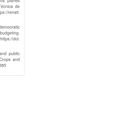
los planes
Técnica de
://renati.
democratic
 budgeting.
s://doi.
and public
 Crops and
1385