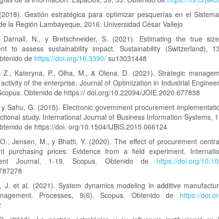
 (2018). Gestión estratégica para optimizar pesquerías en el Sistem
 de la Región Lambayeque, 2016. Universidad César Vallejo
, Darnall, N., y Bretschneider, S. (2021). Estimating the true size
nt to assess sustainability impact. Sustainability (Switzerland), 13
btenido de
https://doi.org/10.3390/
su13031448
, Z., Kateryna, P., Olha, M., & Olena, D. (2021). Strategic managem
activity of the enterprise. Journal of Optimization in Industrial Enginee
Scopus. Obtenido de https:// doi.org/10.22094/JOIE.2020.677838
 y Sahu, G. (2015). Electronic government procurement implementatio
ctional study. International Journal of Business Information Systems, 1
tenido de https://doi. org/10.1504/IJBIS.2015.066124
O., Jensen, M., y Bhatti, Y. (2020). The effect of procurement centra
t purchasing prices: Evidence from a field experiment. Internatio
ent Journal, 1-19. Scopus. Obtenido de
https://doi.org/10.
1787278
, J. et al. (2021). System dynamics modeling in additive manufactur
nagement. Processes, 9(6). Scopus. Obtenido de
https://doi.o
2