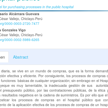
for purchasing processes in the public hospital
nido
osario Alcántara Guevara
César Vallejo, Chiclayo-Perú
pal
d.org/0000-0003-2720-7477
a Gonzales Vigo
César Vallejo, Chiclayo-Perú
lo
d.org/0000-0002-5989-6265
en
Abstract
a diaria, se vive en un mundo de compras, que es la forma demand
ción efectiva y eficiente. Por consiguiente, los procesos de compras 
 funciones básicas de cualquier organización; sin embrago en el Hospi
eque es muy lamentable, la inadecuada gestión de sus autorid
 presupuesto público, por las contrataciones públicas, de la ética 
 resultados negativos en la cadena de suministros. Es por ello que e
osticar los procesos de compras en el hospital público que con
iento de la aplicación efectiva de los procesos de compras de un hospi