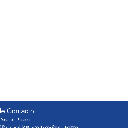
de Contacto
y Desarrollo Ecuador
 S4, frente al Terminal de Buses. Duran - Ecuador.