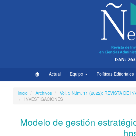
Navegación
principal
Contenido
principal
Barra
lateral
🏠
Actual
Equipo
Políticas Editoriales
Inicio
Archivos
Vol. 5 Núm. 11 (2022): REVISTA DE
INVESTIGACIONES
Modelo de gestión estratégi
hos