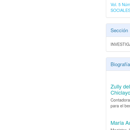
Vol. 5 N
SOCIALE
Sección
INVESTI
Biografía
Zully de
Chiclay
Contadora
para el be
María A