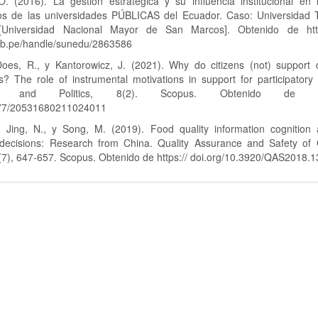
. (2016). La gestión estratégica y su influencia institucional en 
cos de las universidades PÚBLICAS del Ecuador. Caso: Universidad 
Universidad Nacional Mayor de San Marcos]. Obtenido de https
b.pe/handle/sunedu/2863586
oes, R., y Kantorowicz, J. (2021). Why do citizens (not) support 
s? The role of instrumental motivations in support for participatory
h and Politics, 8(2). Scopus. Obtenido de http
177/20531680211024011
, Jing, N., y Song, M. (2019). Food quality information cognition 
decisions: Research from China. Quality Assurance and Safety of
(7), 647-657. Scopus. Obtenido de https:// doi.org/10.3920/QAS2018.