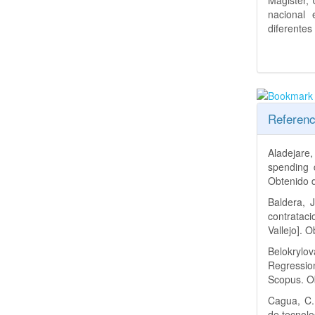
Magister, 
nacional 
diferentes
Referenc
Aladejare
spending 
Obtenido
Baldera, J
contratac
Vallejo]. 
Belokrylo
Regression
Scopus. O
Cagua, C.,
de tecnolo