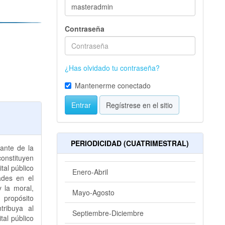
Contraseña
¿Has olvidado tu contraseña?
Mantenerme conectado
Entrar
Regístrese en el sitio
PERIODICIDAD (CUATRIMESTRAL)
ante de la
constituyen
tal público
Enero-Abril
ades en el
y la moral,
Mayo-Agosto
l propósito
tribuya al
Septiembre-Diciembre
tal público