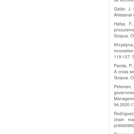
Galán, J.
Artesanal
Hafsa, F.
procureme
Scopus. O
Khrystyna
innovative 
119-127. 
Panda, P.,
A cross se
Scopus. Ob
Petersen, 
governmen
Managem
94.2020.
Rodríguez
chain ma
pr906098