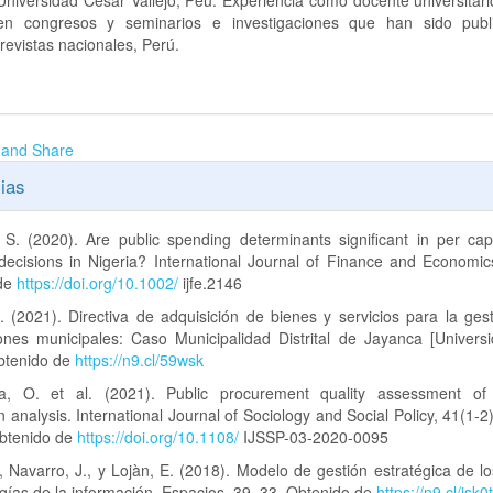
Universidad César Vallejo, Peú. Experiencia como docente universitar
en congresos y seminarios e investigaciones que han sido pub
 revistas nacionales, Perú.
ias
, S. (2020). Are public spending determinants significant in per cap
decisions in Nigeria? International Journal of Finance and Economic
 de
https://doi.org/10.1002/
ijfe.2146
. (2021). Directiva de adquisición de bienes y servicios para la ges
iones municipales: Caso Municipalidad Distrital de Jayanca [Univers
Obtenido de
https://n9.cl/59wsk
va, O. et al. (2021). Public procurement quality assessment of
 analysis. International Journal of Sociology and Social Policy, 41(1-2
btenido de
https://doi.org/10.1108/
IJSSP-03-2020-0095
 Navarro, J., y Lojàn, E. (2018). Modelo de gestión estratégica de lo
gías de la información. Espacios, 39, 33. Obtenido de
https://n9.cl/jsk0