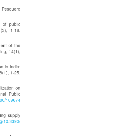
a Pesquero
 of public
(3), 1-18.
ent of the
ring, 14(1),
n in India:
8(1), 1-25.
lization on
nal Public
1080/109674
ing supply
rg/10.3390/