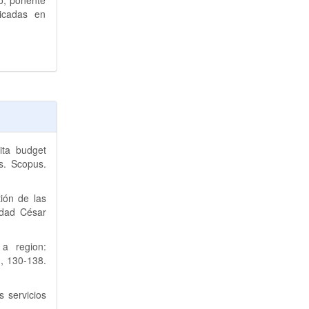
io, ponente
licadas en
ita budget
s. Scopus.
tión de las
idad César
 a region:
), 130-138.
s servicios
t