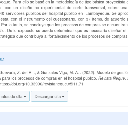
que. Para ello se basó en la metodología de tipo básica proyectista
iva, con un diseño no experimental de corte transversal, sobre una
40 servidores públicos del hospital público en Lambayeque. Se aplicó
esta, con el instrumento del cuestionario, con 37 ítems, de acuerdo 
 Por lo tanto, se concluye que los procesos de compras se encuentran
dio. De lo expuesto se puede determinar que es necesario diseñar el
tratégica que contribuya al fortalecimiento de los procesos de compras
es
ar
Guevara, Z. del R. ., & Gonzales Vigo, M. A. . (2022). Modelo de gesti
lo
a para los procesos de compras en el hospital público.
Revista Ñeque
,
ttps://doi.org/10.33996/revistaneque.v5i11.71
matos de cita
Descargar cita