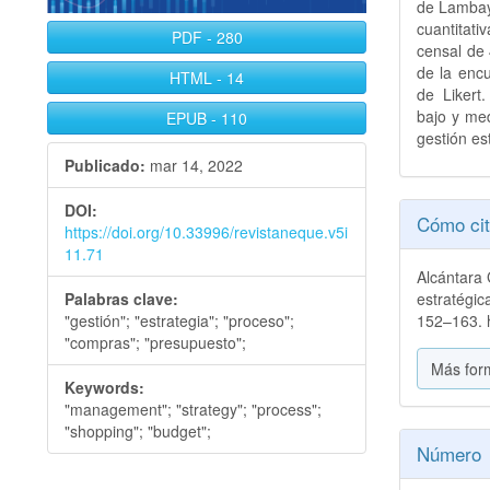
de Lambaye
cuantitat
PDF
-
280
censal de 
de la encu
HTML
-
14
de Likert.
bajo y me
EPUB
-
110
gestión es
Publicado:
mar 14, 2022
Detall
DOI:
Cómo cit
https://doi.org/10.33996/revistaneque.v5i
del
11.71
Alcántara 
artícu
Palabras clave:
estratégic
"gestión"; "estrategia"; "proceso";
152–163. h
"compras"; "presupuesto";
Más for
Keywords:
"management"; "strategy"; "process";
"shopping"; "budget";
Número