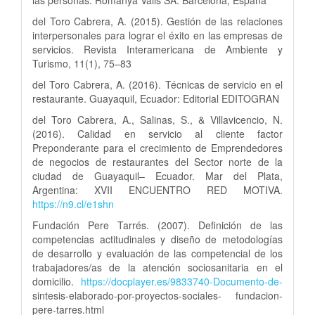
las personas. Romanyà Valls SA. Barcelona, España
del Toro Cabrera, A. (2015). Gestión de las relaciones
interpersonales para lograr el éxito en las empresas de
servicios. Revista Interamericana de Ambiente y
Turismo, 11(1), 75–83
del Toro Cabrera, A. (2016). Técnicas de servicio en el
restaurante. Guayaquil, Ecuador: Editorial EDITOGRAN
del Toro Cabrera, A., Salinas, S., & Villavicencio, N.
(2016). Calidad en servicio al cliente factor
Preponderante para el crecimiento de Emprendedores
de negocios de restaurantes del Sector norte de la
ciudad de Guayaquil– Ecuador. Mar del Plata,
Argentina: XVII ENCUENTRO RED MOTIVA.
https://n9.cl/e1shn
Fundación Pere Tarrés. (2007). Definición de las
competencias actitudinales y diseño de metodologías
de desarrollo y evaluación de las competencial de los
trabajadores/as de la atención sociosanitaria en el
domicilio.
https://docplayer.es/9833740-Documento-de-
sintesis-elaborado-por-proyectos-sociales- fundacion-
pere-tarres.html