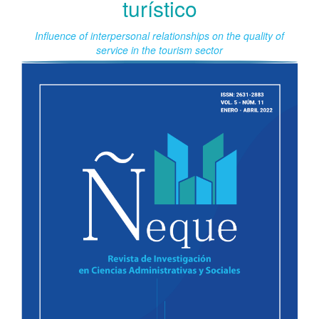
turístico
Influence of interpersonal relationships on the quality of
service in the tourism sector
Barra
lateral
del
artículo