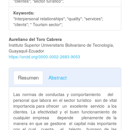
"clientes"; "sector turístico";
Keywords:
"interpersonal relationships"; "quality"; "services";
"clients"; " Tourism sector";
Contenido
Aureliano del Toro Cabrera
Instituto Superior Universitario Bolivariano de Tecnología,
principal
Guayaquil-Ecuador
https://orcid.org/0000-0002-2683-9053
del
artículo
Resumen
Abstract
Las normas de conductas y comportamiento del
personal que labora en el sector turístico son de vital
importancia para ofrecer un excelente servicio a los
clientes. La efectividad y el buen funcionamiento de
cualquier empresa depende plenamente de la
manera en que se gestione el capital más importante
con el cual cuenta, el talento humano de las