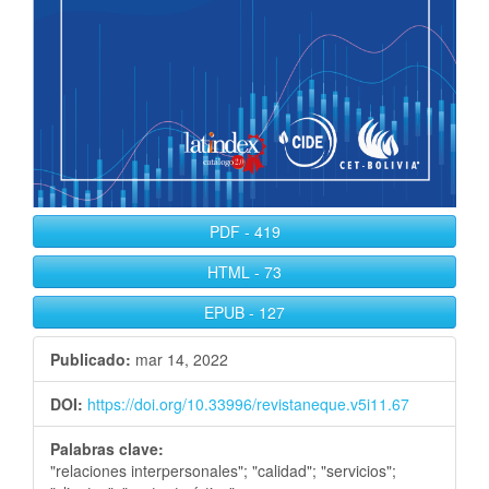
PDF
-
419
HTML
-
73
EPUB
-
127
Publicado:
mar 14, 2022
DOI:
https://doi.org/10.33996/revistaneque.v5i11.67
Palabras clave:
"relaciones interpersonales"; "calidad"; "servicios";