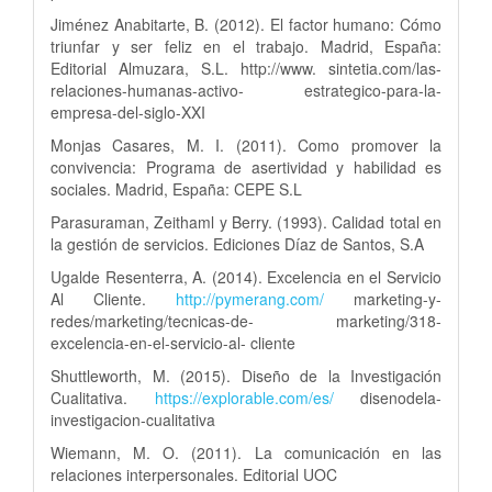
Jiménez Anabitarte, B. (2012). El factor humano: Cómo
triunfar y ser feliz en el trabajo. Madrid, España:
Editorial Almuzara, S.L. http://www. sintetia.com/las-
relaciones-humanas-activo- estrategico-para-la-
empresa-del-siglo-XXI
Monjas Casares, M. I. (2011). Como promover la
convivencia: Programa de asertividad y habilidad es
sociales. Madrid, España: CEPE S.L
Parasuraman, Zeithaml y Berry. (1993). Calidad total en
la gestión de servicios. Ediciones Díaz de Santos, S.A
Ugalde Resenterra, A. (2014). Excelencia en el Servicio
Al Cliente.
http://pymerang.com/
marketing-y-
redes/marketing/tecnicas-de- marketing/318-
excelencia-en-el-servicio-al- cliente
Shuttleworth, M. (2015). Diseño de la Investigación
Cualitativa.
https://explorable.com/es/
disenodela-
investigacion-cualitativa
Wiemann, M. O. (2011). La comunicación en las
relaciones interpersonales. Editorial UOC