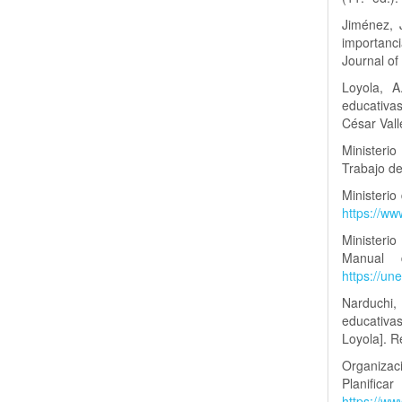
Jiménez, 
importanci
Journal o
Loyola, A
educativas
César Vall
Ministeri
Trabajo de
Ministeri
https://w
Ministeri
Manual d
https://u
Narduchi,
educativas
Loyola]. R
Organizac
Planific
https://ww