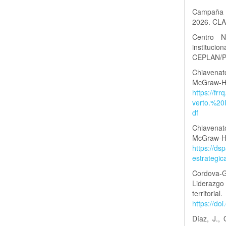
Campaña L
2026. CL
Centro N
instituc
CEPLAN/P
Chiavenat
Mc
https://fr
verto.%20
df
Chiavenato
Mc
https://ds
estrategi
Cordova-G
Liderazgo 
territ
https://do
Díaz, J., 