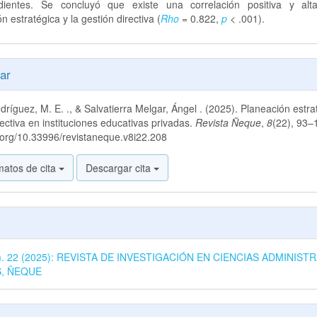
dientes. Se concluyó que existe una correlación positiva y alt
ón estratégica y la gestión directiva (
Rho
= 0.822,
p
< .001).
es
ar
dríguez, M. E. ., & Salvatierra Melgar, Ángel . (2025). Planeación estra
lo
rectiva en instituciones educativas privadas.
Revista Ñeque
,
8
(22), 93–
i.org/10.33996/revistaneque.v8i22.208
matos de cita
Descargar cita
úm. 22 (2025): REVISTA DE INVESTIGACIÓN EN CIENCIAS ADMINISTR
S, ÑEQUE