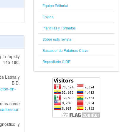
Equipo Editorial
Envios
Plantillas y Formatos
Sobre esta revista
Buscador de Palabras Clave
 in rapidly
Repositorio CIDE
 145-160.
ca Latina y
. BID.
acion-en-
stems come
cation/our-
gnóstico y