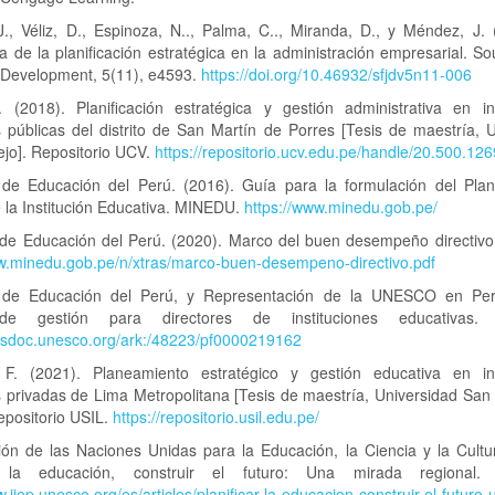
J., Véliz, D., Espinoza, N.., Palma, C.., Miranda, D., y Méndez, J. 
a de la planificación estratégica en la administración empresarial. So
f Development, 5(11), e4593.
https://doi.org/10.46932/sfjdv5n11-006
. (2018). Planificación estratégica y gestión administrativa en ins
 públicas del distrito de San Martín de Porres [Tesis de maestría, 
ejo]. Repositorio UCV.
https://repositorio.ucv.edu.pe/handle/20.500.12
o de Educación del Perú. (2016). Guía para la formulación del Pla
 la Institución Educativa. MINEDU.
https://www.minedu.gob.pe/
o de Educación del Perú. (2020). Marco del buen desempeño directiv
ww.minedu.gob.pe/n/xtras/marco-buen-desempeno-directivo.pdf
o de Educación del Perú, y Representación de la UNESCO en Per
e gestión para directores de instituciones educativas
nesdoc.unesco.org/ark:/48223/pf0000219162
 F. (2021). Planeamiento estratégico y gestión educativa en ins
 privadas de Lima Metropolitana [Tesis de maestría, Universidad San
epositorio USIL.
https://repositorio.usil.edu.pe/
ión de las Naciones Unidas para la Educación, la Ciencia y la Cultur
ar la educación, construir el futuro: Una mirada regional
w.iiep.unesco.org/es/articles/planificar-la-educacion-construir-el-futuro-