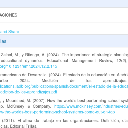
GACIONES
ias
 Zainal, M., y Ritonga, A. (2024). The importance of strategic planning
 educational dynamics. Educational Management Review, 12(2),
i.org/10.1234/emr.2024.12.2.145
ramericano de Desarrollo. (2024). El estado de la educación en Améri
ribe 2024: Medición de los aprendizajes
blications.iadb.org/publications/spanish/document/el-estado-de-la-educ
dicion-de-los-aprendizajes.pdf
., y Mourshed, M. (2007). How the world’s best-performing school sy
op. McKinsey & Company.
https://www.mckinsey.com/industries/edu
how-the-worlds-best-performing-school-systems-come-out-on-top
. (2011). El clima de trabajo en las organizaciones: Definición, dia
as. Editorial Trillas.