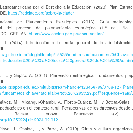
atinoamericana por el Derecho a la Educación. (2023). Plan Estraté
ADE.
https://redclade.org/sobre-la-clade/
acional de Planeamiento Estratégico. (2016). Guía metodológ
ional del proceso de planeamiento estratégico (1.ª ed., No. 
DC). CEPLAN.
https://www.ceplan.gob.pe/documentos/
o, I. (2014). Introducción a la teoría general de la administración 
Graw-Hill Educati
rq.cvg.utn.edu.ar/pluginfile.php/15525/mod_resource/content/0/Chiaven
Introducción%20a%20la%20teoría%20general%20de%20la%20Adminis
, I., y Sapiro, A. (2011). Planeación estratégica: Fundamentos y ap
Graw-Hill Educati
pace.itsjapon.edu.ec/xmlui/bitstream/handle/123456789/3708/127-Plan
ca-fundametos-chiavenato-idalberto%20%283%29.pdf?sequence=1&isA
álvez, M., Vilcanqui-Chambi, V., Flores-Suárez, M., y Beteta-Salas, 
pedagógico en el contexto rural: Perspectivas de los directivos desde
orial. Revista Innova Educación, 6(2), 1
i.org/10.35622/j.rie.2024.02.012
Olave, J., Ospina, J., y Parra, A. (2019). Clima y cultura organiza