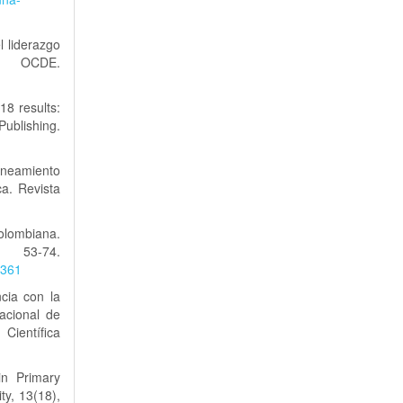
l liderazgo
OCDE.
8 results:
ishing.
aneamiento
ca. Revista
olombiana.
3-74.
1361
ncia con la
acional de
ientífica
 in Primary
ty, 13(18),