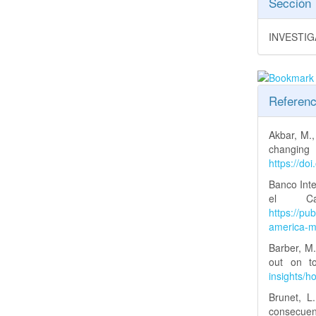
Sección
INVESTI
Referenc
Akbar, M.,
changing
https://do
Banco Inte
el Ca
https://pu
america-me
Barber, M
out on t
insights/
Brunet, L
consecuenci