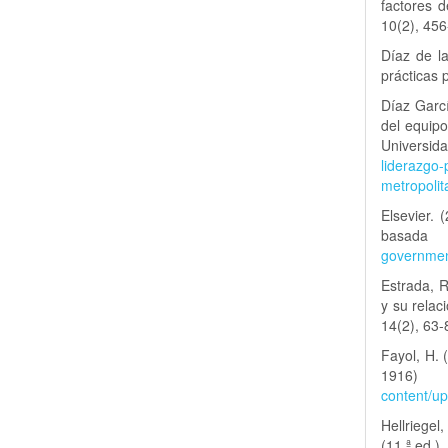
factores d
10(2), 45
Díaz de la
prácticas 
Díaz Garcí
del equipo
Universid
liderazgo-
metropoli
Elsevier. 
basada
governmen
Estrada, R
y su rela
14(2), 63
Fayol, H. 
1
content/u
Hellriegel
(11.ª ed.)