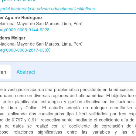
rial leadership in private educational institutions
nido
er Aguirre Rodríguez
Nacional Mayor de San Marcos. Lima, Perú
pal
d.org/0009-0005-0144-6228
tierra Melgar
Nacional Mayor de San Marcos. Lima, Perú
lo
d.org/0000-0003-2817-630X
en
Abstract
e investigación aborda una problemática persistente en la educación, 
peruano como en diversas regiones de Latinoamérica. El objetivo fue 
n entre planificación estratégica y gestión directiva en instituciones
 de Lima y Callao. El estudio adoptó un enfoque cuantitativo 
onal, aplicando dos cuestionarios tipo Likert validados por tres exp
dad de 0.797 y 0.911 respectivamente mediante el coeficiente alfa d
sis de datos se realizó con el coeficiente de correlación de 
ándose relaciones significativas entre las variables y las d