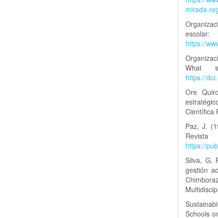
mirada-reg
Organizaci
esco
https://w
Organizac
What s
https://do
Ore Quiro
estratégic
Científica
Paz, J. (
Revi
https://pu
Silva, G. 
gestión a
Chimbora
Multidiscip
Sustainabi
Schools on