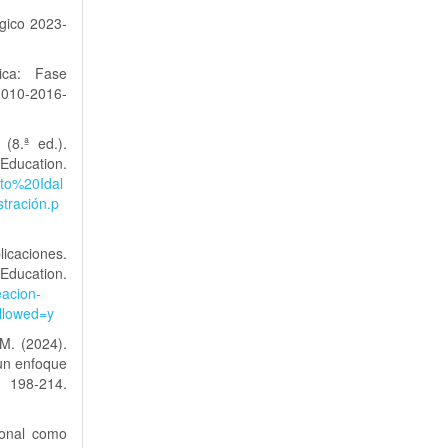
gico 2023-
ica: Fase
010-2016-
(8.ª ed.).
on.
ato%20Idal
tración.p
licaciones.
on.
eacion-
llowed=y
M. (2024).
 un enfoque
98-214.
cional como