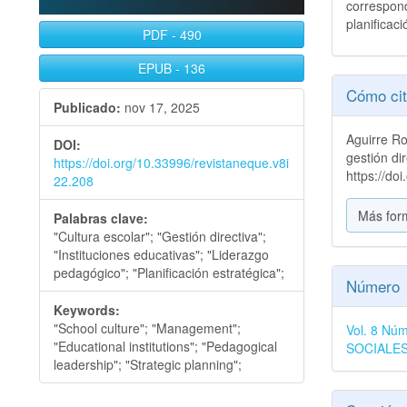
correspon
planificaci
PDF
-
490
EPUB
-
136
Detall
Cómo cit
Publicado:
nov 17, 2025
del
Aguirre Ro
DOI:
artícu
gestión di
https://doi.org/10.33996/revistaneque.v8i
https://do
22.208
Más for
Palabras clave:
"Cultura escolar"; "Gestión directiva";
"Instituciones educativas"; "Liderazgo
pedagógico"; "Planificación estratégica";
Número
Keywords:
"School culture"; "Management";
Vol. 8 N
"Educational institutions"; "Pedagogical
SOCIALE
leadership"; "Strategic planning";