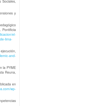
s Sociales,
mensiones y
 pedagógico
 Pontificia
icacion/el-
-de-lima-
 ejecución,
ademic-and-
 en la PYME
sta Reuna,
ublicada en
ess.com/wp-
ompetencias