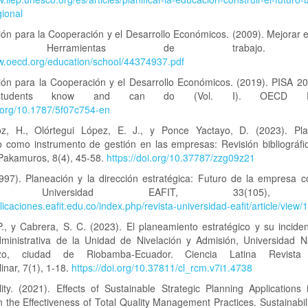
ional
ón para la Cooperación y el Desarrollo Económicos. (2009). Mejorar e
lar: Herramientas de trabajo. 
ww.oecd.org/education/school/44374937.pdf
ión para la Cooperación y el Desarrollo Económicos. (2019). PISA 201
tudents know and can do (Vol. I). OECD Publ
i.org/10.1787/5f07c754-en
z, H., Olórtegui López, E. J., y Ponce Yactayo, D. (2023). Pl
o como instrumento de gestión en las empresas: Revisión bibliográfi
 Pakamuros, 8(4), 45-58.
https://doi.org/10.37787/zzg09z21
1997). Planeación y la dirección estratégica: Futuro de la empresa c
sta Universidad EAFIT, 33(105), 5
blicaciones.eafit.edu.co/index.php/revista-universidad-eafit/article/view/
P., y Cabrera, S. C. (2023). El planeamiento estratégico y su incide
dministrativa de la Unidad de Nivelación y Admisión, Universidad N
zo, ciudad de Riobamba-Ecuador. Ciencia Latina Revista C
linar, 7(1), 1-18.
https://doi.org/10.37811/cl_rcm.v7i1.4738
lity. (2021). Effects of Sustainable Strategic Planning Applications
 the Effectiveness of Total Quality Management Practices. Sustainabili