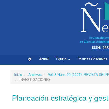
Navegación
principal
Contenido
principal
Barra
lateral
🏠
Actual
Equipo
Políticas Editoriales
Inicio
Archivos
Vol. 8 Núm. 22 (2025): REVISTA DE
INVESTIGACIONES
Planeación estratégica y gesti