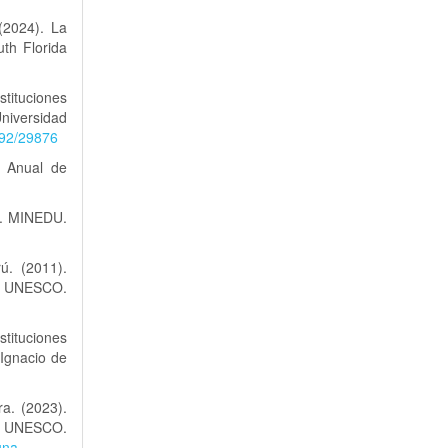
(2024). La
uth Florida
tituciones
Universidad
692/29876
n Anual de
o. MINEDU.
ú. (2011).
. UNESCO.
tituciones
 Ignacio de
a. (2023).
. UNESCO.
una-