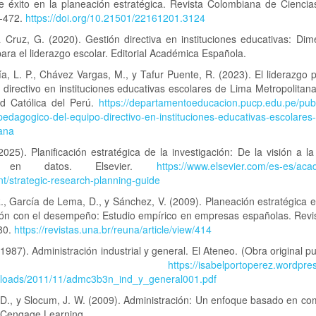
e éxito en la planeación estratégica. Revista Colombiana de Ciencia
6-472.
https://doi.org/10.21501/22161201.3124
 Cruz, G. (2020). Gestión directiva en instituciones educativas: Di
para el liderazgo escolar. Editorial Académica Española.
a, L. P., Chávez Vargas, M., y Tafur Puente, R. (2023). El liderazgo
 directivo en instituciones educativas escolares de Lima Metropolitana.
ad Católica del Perú.
https://departamentoeducacion.pucp.edu.pe/publ
pedagogico-del-equipo-directivo-en-instituciones-educativas-escolares
tana
(2025). Planificación estratégica de la investigación: De la visión a la
 en datos. Elsevier.
https://www.elsevier.com/es-es/ac
t/strategic-research-planning-guide
., García de Lema, D., y Sánchez, V. (2009). Planeación estratégica
ción con el desempeño: Estudio empírico en empresas españolas. Revi
-80.
https://revistas.una.br/reuna/article/view/414
(1987). Administración industrial y general. El Ateneo. (Obra original p
916)
https://isabelportoperez.wordpr
ploads/2011/11/admc3b3n_ind_y_general001.pdf
, D., y Slocum, J. W. (2009). Administración: Un enfoque basado en c
. Cengage Learning.