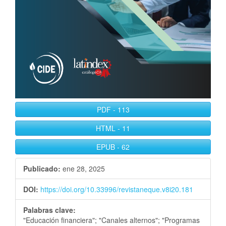
PDF
-
113
HTML
-
11
EPUB
-
62
Publicado:
ene 28, 2025
DOI:
https://doi.org/10.33996/revistaneque.v8i20.181
Palabras clave:
"Educación financiera"; "Canales alternos"; "Programas