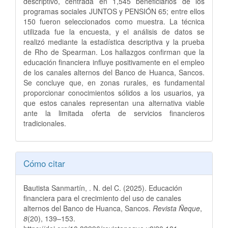
descriptivo, centrada en 1,545 beneficiarios de los
programas sociales JUNTOS y PENSIÓN 65; entre ellos
150 fueron seleccionados como muestra. La técnica
utilizada fue la encuesta, y el análisis de datos se
realizó mediante la estadística descriptiva y la prueba
de Rho de Spearman. Los hallazgos confirman que la
educación financiera influye positivamente en el empleo
de los canales alternos del Banco de Huanca, Sancos.
Se concluye que, en zonas rurales, es fundamental
proporcionar conocimientos sólidos a los usuarios, ya
que estos canales representan una alternativa viable
ante la limitada oferta de servicios financieros
tradicionales.
Detalles
Cómo citar
del
Bautista Sanmartín, . N. del C. (2025). Educación
artículo
financiera para el crecimiento del uso de canales
alternos del Banco de Huanca, Sancos.
Revista Ñeque
,
8
(20), 139–153.