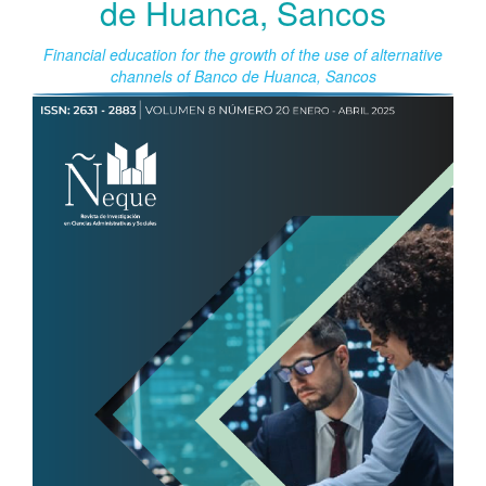
de Huanca, Sancos
Financial education for the growth of the use of alternative
channels of Banco de Huanca, Sancos
Barra
lateral
del
artículo