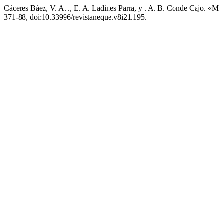
Cáceres Báez, V. A. ., E. A. Ladines Parra, y . A. B. Conde Cajo. «
371-88, doi:10.33996/revistaneque.v8i21.195.