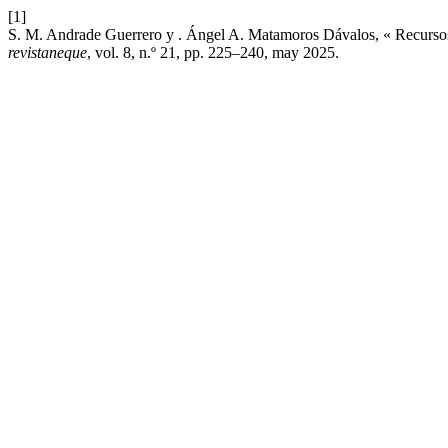
[1]
S. M. Andrade Guerrero y . Ángel A. Matamoros Dávalos, « Recursos di
revistaneque
, vol. 8, n.º 21, pp. 225–240, may 2025.