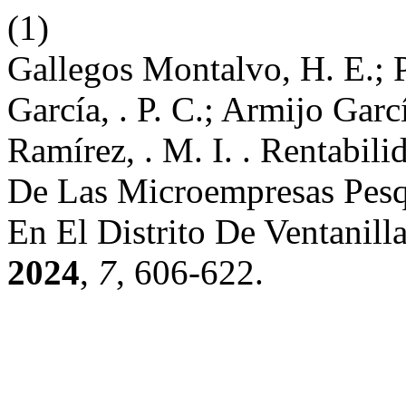
(1)
Gallegos Montalvo, H. E.; Pe
García, . P. C.; Armijo Garc
Ramírez, . M. I. . Rentabil
De Las Microempresas Pesq
En El Distrito De Ventanill
2024
,
7
, 606-622.