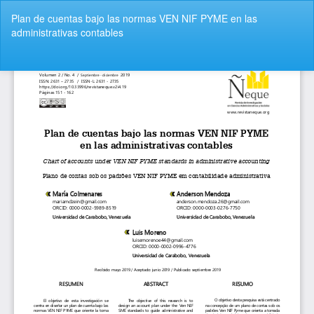
Volver
Plan de cuentas bajo las normas VEN NIF PYME en las
a
administrativas contables
los
detalles
del
De
De
artículo
P